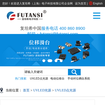
您好！欢迎进入复坦希（上海）电子科技有限公司企业网
设为首页
|
English
站
复坦希中国
服务电话 400 860 8900
邮箱：futansi@futansi.com
热门搜索:
UVLED点光源
电动位移台
手动对位耦合系统
当前位置：
首页
>
UVLED光源
>
UVLED点光源