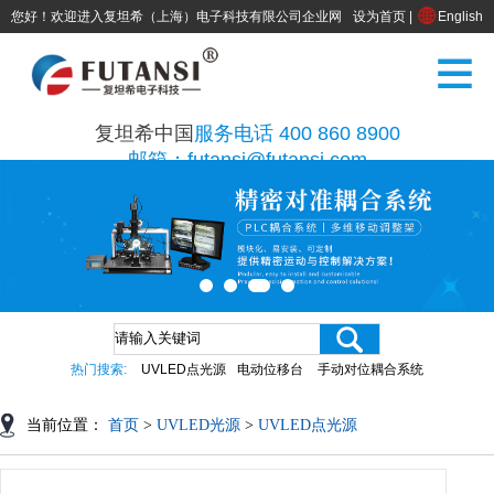
您好！欢迎进入复坦希（上海）电子科技有限公司企业网
设为首页
|
English
站
复坦希中国
服务电话 400 860 8900
邮箱：futansi@futansi.com
热门搜索:
UVLED点光源
电动位移台
手动对位耦合系统
当前位置：
首页
>
UVLED光源
>
UVLED点光源