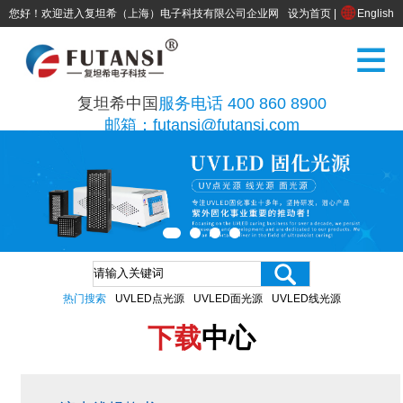
您好！欢迎进入复坦希（上海）电子科技有限公司企业网
设为首页
|
English
站
复坦希中国
服务电话 400 860 8900
邮箱：futansi@futansi.com
热门搜索
UVLED点光源
UVLED面光源
UVLED线光源
下载
中心